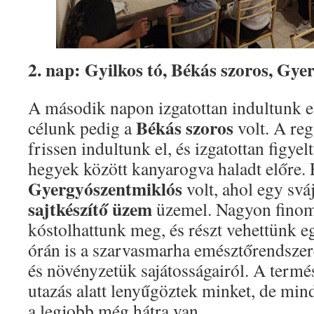
2. nap: Gyilkos tó, Békás szoros, Gye
A második napon izgatottan indultunk el
Békás szoros
célunk pedig a
volt. A reg
frissen indultunk el, és izgatottan figy
hegyek között kanyarogva haladt előre.
Gyergyószentmiklós
volt, ahol egy sv
sajtkészítő üzem
üzemel. Nagyon finom 
kóstolhattunk meg, és részt vehettünk 
órán is a szarvasmarha emésztőrendszeré
és növényzetük sajátosságairól. A termé
utazás alatt lenyűgöztek minket, de mi
a legjobb még hátra van.