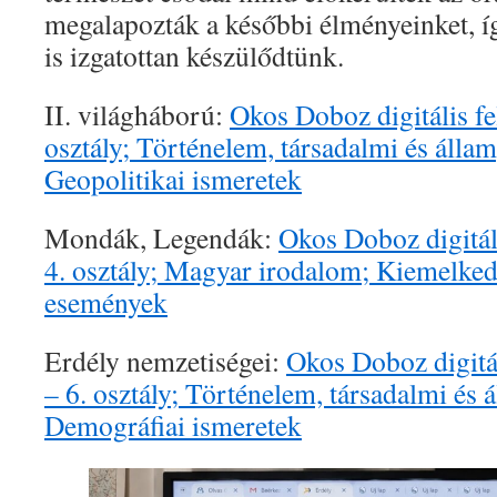
megalapozták a későbbi élményeinket, íg
is izgatottan készülődtünk.
II. világháború:
Okos Doboz digitális f
osztály; Történelem, társadalmi és álla
Geopolitikai ismeretek
Mondák, Legendák:
Okos Doboz digitál
4. osztály; Magyar irodalom; Kiemelked
események
Erdély nemzetiségei:
Okos Doboz digitá
– 6. osztály; Történelem, társadalmi és 
Demográfiai ismeretek