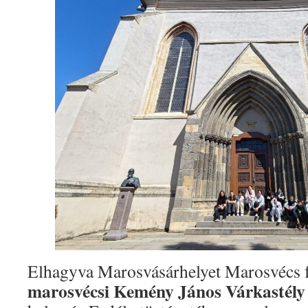
Elhagyva Marosvásárhelyet Marosvécs fe
marosvécsi Kemény János Várkastély