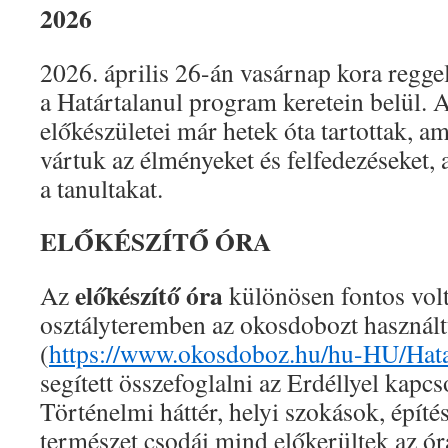
2026
2026. április 26-án vasárnap kora regge
a Határtalanul program keretein belül. 
előkészületei már hetek óta tartottak, a
vártuk az élményeket és felfedezéseket,
a tanultakat.
ELŐKÉSZÍTŐ ÓRA
előkészítő óra
Az
különösen fontos vol
osztályteremben az okosdobozt használ
(
https://www.okosdoboz.hu/hu-HU/Hata
segített összefoglalni az Erdéllyel kapcs
Történelmi háttér, helyi szokások, építés
természet csodái mind előkerültek az ó