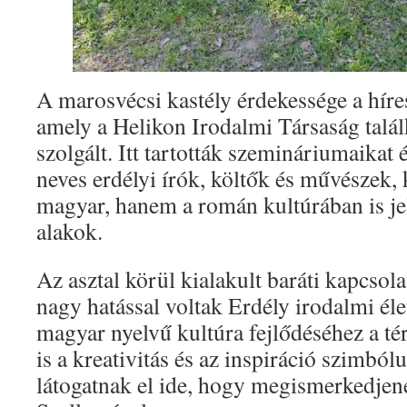
A marosvécsi kastély érdekessége a hír
amely a Helikon Irodalmi Társaság talá
szolgált. Itt tartották szemináriumaikat 
neves erdélyi írók, költők és művészek,
magyar, hanem a román kultúrában is jel
alakok.
Az asztal körül kialakult baráti kapcsol
nagy hatással voltak Erdély irodalmi éle
magyar nyelvű kultúra fejlődéséhez a té
is a kreativitás és az inspiráció szimbó
látogatnak el ide, hogy megismerkedjen