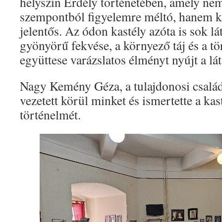
helyszín Erdély történetében, amely nem
szempontból figyelemre méltó, hanem ku
jelentős. Az ódon kastély azóta is sok l
gyönyörű fekvése, a környező táj és a t
együttese varázslatos élményt nyújt a lá
Nagy Kemény Géza, a tulajdonosi család
vezetett körül minket és ismertette a kas
történelmét.