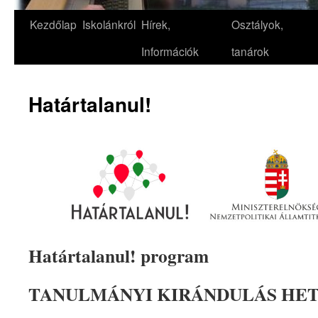
Kezdőlap
Iskolánkról
Hírek,
Osztályok,
Információk
tanárok
Határtalanul!
Határtalanul! program
TANULMÁNYI KIRÁNDULÁS HE