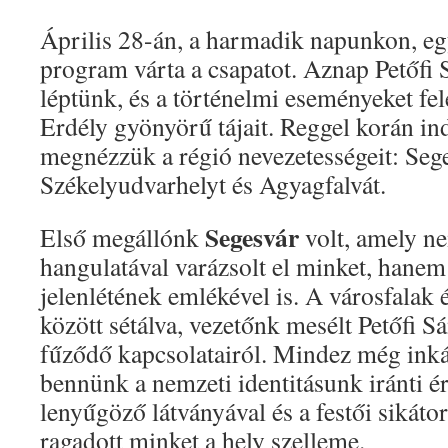
Április 28-án, a harmadik napunkon, e
program várta a csapatot. Aznap Petőf
léptünk, és a történelmi eseményeket fel
Erdély gyönyörű tájait. Reggel korán in
megnézzük a régió nevezetességeit: Seg
Székelyudvarhelyt és Agyagfalvát.
Segesvár
Első megállónk
volt, amely n
hangulatával varázsolt el minket, hanem
jelenlétének emlékével is. A városfalak 
között sétálva, vezetőnk mesélt Petőfi S
fűződő kapcsolatairól. Mindez még inká
bennünk a nemzeti identitásunk iránti ér
lenyűgöző látványával és a festői sikáto
ragadott minket a hely szelleme.