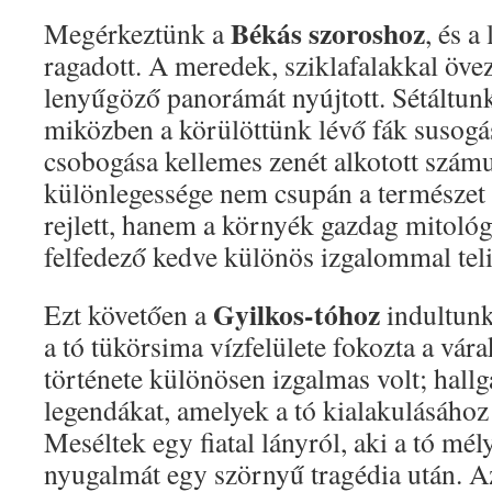
Békás szoroshoz
Megérkeztünk a
, és a
ragadott. A meredek, sziklafalakkal öve
lenyűgöző panorámát nyújtott. Sétáltunk
miközben a körülöttünk lévő fák susogás
csobogása kellemes zenét alkotott szám
különlegessége nem csupán a természet
rejlett, hanem a környék gazdag mitológ
felfedező kedve különös izgalommal teli
Gyilkos-tóhoz
Ezt követően a
indultunk
a tó tükörsima vízfelülete fokozta a vár
története különösen izgalmas volt; hallg
legendákat, amelyek a tó kialakulásához
Meséltek egy fiatal lányról, aki a tó mél
nyugalmát egy szörnyű tragédia után. A