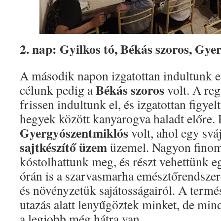
2. nap: Gyilkos tó, Békás szoros, Gye
A második napon izgatottan indultunk el
Békás szoros
célunk pedig a
volt. A reg
frissen indultunk el, és izgatottan figy
hegyek között kanyarogva haladt előre.
Gyergyószentmiklós
volt, ahol egy sv
sajtkészítő üzem
üzemel. Nagyon finom 
kóstolhattunk meg, és részt vehettünk 
órán is a szarvasmarha emésztőrendszeré
és növényzetük sajátosságairól. A termé
utazás alatt lenyűgöztek minket, de mi
a legjobb még hátra van.