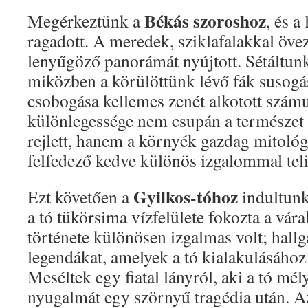
Békás szoroshoz
Megérkeztünk a
, és a
ragadott. A meredek, sziklafalakkal öve
lenyűgöző panorámát nyújtott. Sétáltunk
miközben a körülöttünk lévő fák susogás
csobogása kellemes zenét alkotott szám
különlegessége nem csupán a természet
rejlett, hanem a környék gazdag mitológ
felfedező kedve különös izgalommal teli
Gyilkos-tóhoz
Ezt követően a
indultunk
a tó tükörsima vízfelülete fokozta a vár
története különösen izgalmas volt; hallg
legendákat, amelyek a tó kialakulásához
Meséltek egy fiatal lányról, aki a tó mél
nyugalmát egy szörnyű tragédia után. A