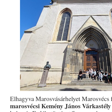
Elhagyva Marosvásárhelyet Marosvécs fe
marosvécsi Kemény János Várkastély