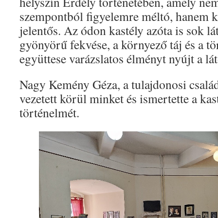
helyszín Erdély történetében, amely nem
szempontból figyelemre méltó, hanem ku
jelentős. Az ódon kastély azóta is sok l
gyönyörű fekvése, a környező táj és a t
együttese varázslatos élményt nyújt a lá
Nagy Kemény Géza, a tulajdonosi család
vezetett körül minket és ismertette a kas
történelmét.