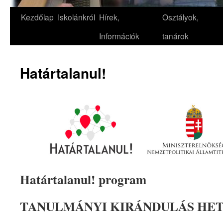
Kezdőlap
Iskolánkról
Hírek,
Osztályok,
Információk
tanárok
Határtalanul!
Határtalanul! program
TANULMÁNYI KIRÁNDULÁS HE