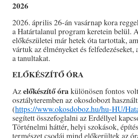
2026
2026. április 26-án vasárnap kora regge
a Határtalanul program keretein belül. 
előkészületei már hetek óta tartottak, a
vártuk az élményeket és felfedezéseket,
a tanultakat.
ELŐKÉSZÍTŐ ÓRA
előkészítő óra
Az
különösen fontos vol
osztályteremben az okosdobozt használ
(
https://www.okosdoboz.hu/hu-HU/Hata
segített összefoglalni az Erdéllyel kapcs
Történelmi háttér, helyi szokások, építés
természet csodái mind előkerültek az ó