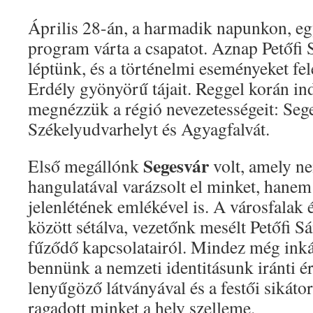
Április 28-án, a harmadik napunkon, e
program várta a csapatot. Aznap Petőf
léptünk, és a történelmi eseményeket fel
Erdély gyönyörű tájait. Reggel korán in
megnézzük a régió nevezetességeit: Seg
Székelyudvarhelyt és Agyagfalvát.
Segesvár
Első megállónk
volt, amely n
hangulatával varázsolt el minket, hanem
jelenlétének emlékével is. A városfalak 
között sétálva, vezetőnk mesélt Petőfi S
fűződő kapcsolatairól. Mindez még inká
bennünk a nemzeti identitásunk iránti ér
lenyűgöző látványával és a festői sikáto
ragadott minket a hely szelleme.