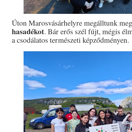
Úton Marosvásárhelyre megálltunk meg
hasadékot
. Bár erős szél fújt, mégis él
a csodálatos természeti képződményen.