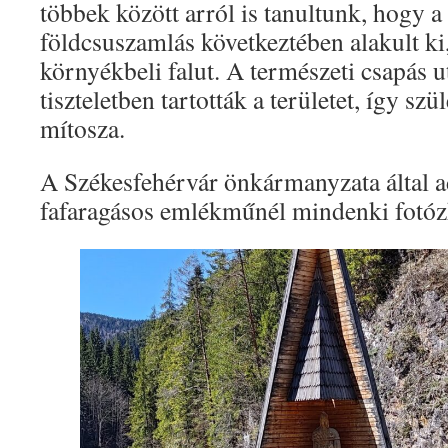
többek között arról is tanultunk, hogy 
földcsuszamlás következtében alakult ki,
környékbeli falut. A természeti csapás 
tiszteletben tartották a területet, így sz
mítosza.
A Székesfehérvár önkármanyzata által 
fafaragásos emlékműnél mindenki fotóz