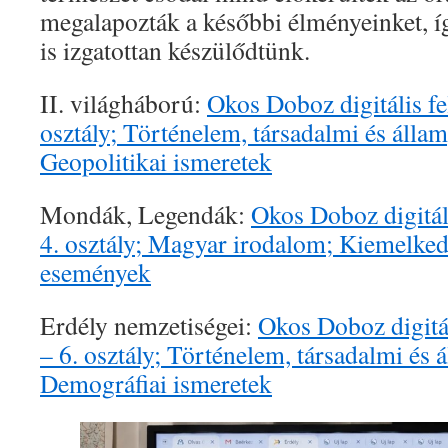
megalapozták a későbbi élményeinket, íg
is izgatottan készülődtünk.
II. világháború:
Okos Doboz digitális f
osztály; Történelem, társadalmi és álla
Geopolitikai ismeretek
Mondák, Legendák:
Okos Doboz digitál
4. osztály; Magyar irodalom; Kiemelked
események
Erdély nemzetiségei:
Okos Doboz digitá
– 6. osztály; Történelem, társadalmi és 
Demográfiai ismeretek