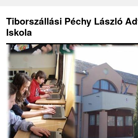
Kilépés
a
Tiborszállási Péchy László Ad
tartalomba
Iskola