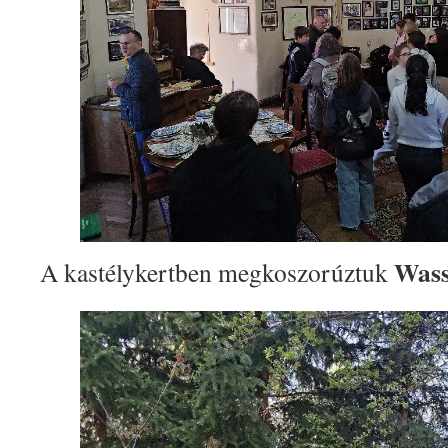
Wass 
A kastélykertben megkoszorúztuk