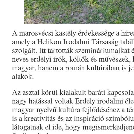
A marosvécsi kastély érdekessége a hír
amely a Helikon Irodalmi Társaság talá
szolgált. Itt tartották szemináriumaikat 
neves erdélyi írók, költők és művészek,
magyar, hanem a román kultúrában is jel
alakok.
Az asztal körül kialakult baráti kapcsol
nagy hatással voltak Erdély irodalmi éle
magyar nyelvű kultúra fejlődéséhez a té
is a kreativitás és az inspiráció szimbó
látogatnak el ide, hogy megismerkedjen