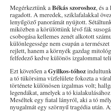
Békás szoroshoz
Megérkeztünk a
, és a
ragadott. A meredek, sziklafalakkal öve
lenyűgöző panorámát nyújtott. Sétáltunk
miközben a körülöttünk lévő fák susogás
csobogása kellemes zenét alkotott szám
különlegessége nem csupán a természet
rejlett, hanem a környék gazdag mitológ
felfedező kedve különös izgalommal teli
Gyilkos-tóhoz
Ezt követően a
indultunk
a tó tükörsima vízfelülete fokozta a vár
története különösen izgalmas volt; hallg
legendákat, amelyek a tó kialakulásához
Meséltek egy fiatal lányról, aki a tó mél
nyugalmát egy szörnyű tragédia után. A