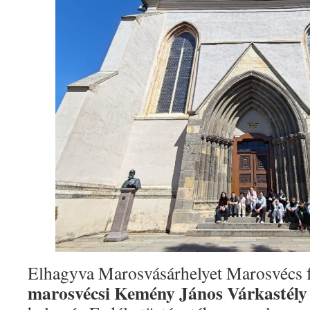
Elhagyva Marosvásárhelyet Marosvécs fe
marosvécsi Kemény János Várkastély