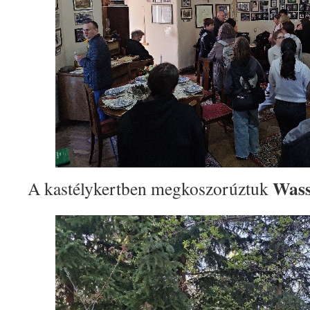
Wass 
A kastélykertben megkoszorúztuk