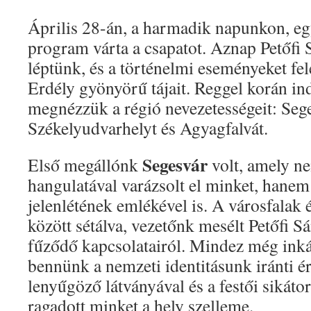
Április 28-án, a harmadik napunkon, e
program várta a csapatot. Aznap Petőf
léptünk, és a történelmi eseményeket fel
Erdély gyönyörű tájait. Reggel korán in
megnézzük a régió nevezetességeit: Seg
Székelyudvarhelyt és Agyagfalvát.
Segesvár
Első megállónk
volt, amely n
hangulatával varázsolt el minket, hanem
jelenlétének emlékével is. A városfalak 
között sétálva, vezetőnk mesélt Petőfi S
fűződő kapcsolatairól. Mindez még inká
bennünk a nemzeti identitásunk iránti ér
lenyűgöző látványával és a festői sikáto
ragadott minket a hely szelleme.