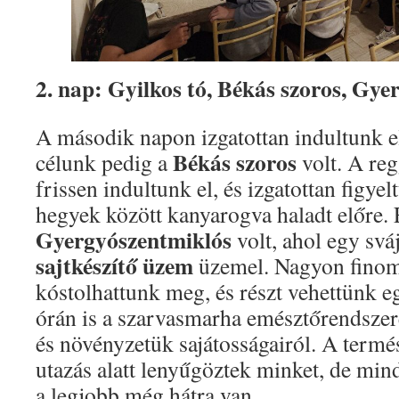
2. nap: Gyilkos tó, Békás szoros, Gye
A második napon izgatottan indultunk el
Békás szoros
célunk pedig a
volt. A reg
frissen indultunk el, és izgatottan figy
hegyek között kanyarogva haladt előre.
Gyergyószentmiklós
volt, ahol egy sv
sajtkészítő üzem
üzemel. Nagyon finom 
kóstolhattunk meg, és részt vehettünk 
órán is a szarvasmarha emésztőrendszeré
és növényzetük sajátosságairól. A termé
utazás alatt lenyűgöztek minket, de mi
a legjobb még hátra van.