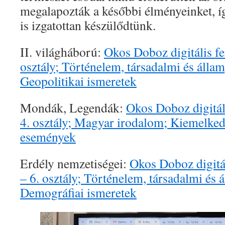
megalapozták a későbbi élményeinket, íg
is izgatottan készülődtünk.
II. világháború:
Okos Doboz digitális f
osztály; Történelem, társadalmi és álla
Geopolitikai ismeretek
Mondák, Legendák:
Okos Doboz digitál
4. osztály; Magyar irodalom; Kiemelked
események
Erdély nemzetiségei:
Okos Doboz digitá
– 6. osztály; Történelem, társadalmi és 
Demográfiai ismeretek