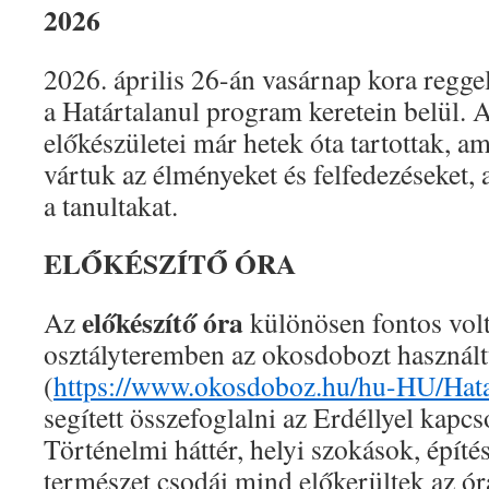
2026
2026. április 26-án vasárnap kora regge
a Határtalanul program keretein belül. 
előkészületei már hetek óta tartottak, a
vártuk az élményeket és felfedezéseket,
a tanultakat.
ELŐKÉSZÍTŐ ÓRA
előkészítő óra
Az
különösen fontos vol
osztályteremben az okosdobozt használ
(
https://www.okosdoboz.hu/hu-HU/Hata
segített összefoglalni az Erdéllyel kapcs
Történelmi háttér, helyi szokások, építés
természet csodái mind előkerültek az ó