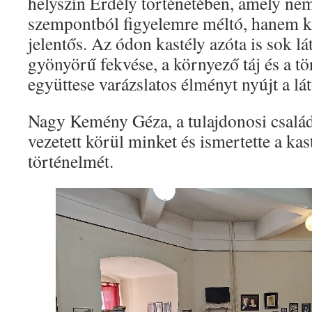
helyszín Erdély történetében, amely nem
szempontból figyelemre méltó, hanem ku
jelentős. Az ódon kastély azóta is sok l
gyönyörű fekvése, a környező táj és a t
együttese varázslatos élményt nyújt a lá
Nagy Kemény Géza, a tulajdonosi család
vezetett körül minket és ismertette a kas
történelmét.