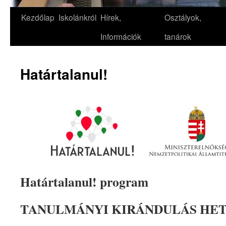
Kezdőlap
Iskolánkról
Hírek,
Osztályok,
Információk
tanárok
Határtalanul!
Határtalanul! program
TANULMÁNYI KIRÁNDULÁS HE