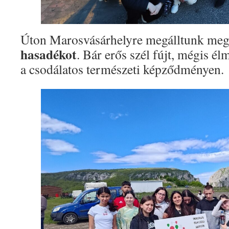
Úton Marosvásárhelyre megálltunk meg
hasadékot
. Bár erős szél fújt, mégis él
a csodálatos természeti képződményen.