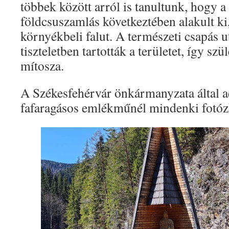
többek között arról is tanultunk, hogy 
földcsuszamlás következtében alakult ki,
környékbeli falut. A természeti csapás 
tiszteletben tartották a területet, így sz
mítosza.
A Székesfehérvár önkármanyzata által 
fafaragásos emlékműnél mindenki fotóz