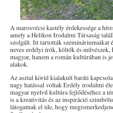
A marosvécsi kastély érdekessége a hír
amely a Helikon Irodalmi Társaság talá
szolgált. Itt tartották szemináriumaikat 
neves erdélyi írók, költők és művészek,
magyar, hanem a román kultúrában is jel
alakok.
Az asztal körül kialakult baráti kapcsol
nagy hatással voltak Erdély irodalmi éle
magyar nyelvű kultúra fejlődéséhez a té
is a kreativitás és az inspiráció szimbó
látogatnak el ide, hogy megismerkedjen