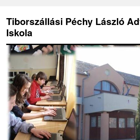
Kilépés
a
Tiborszállási Péchy László Ad
tartalomba
Iskola