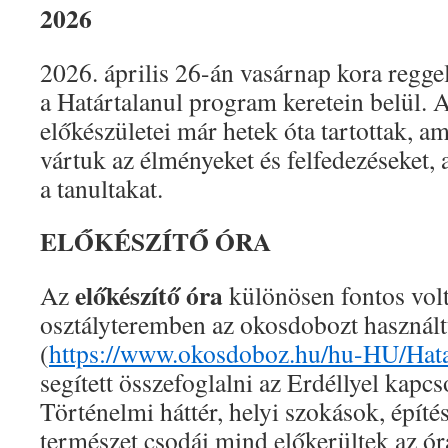
2026
2026. április 26-án vasárnap kora regge
a Határtalanul program keretein belül. 
előkészületei már hetek óta tartottak, a
vártuk az élményeket és felfedezéseket,
a tanultakat.
ELŐKÉSZÍTŐ ÓRA
előkészítő óra
Az
különösen fontos vol
osztályteremben az okosdobozt használ
(
https://www.okosdoboz.hu/hu-HU/Hata
segített összefoglalni az Erdéllyel kapcs
Történelmi háttér, helyi szokások, építés
természet csodái mind előkerültek az ó