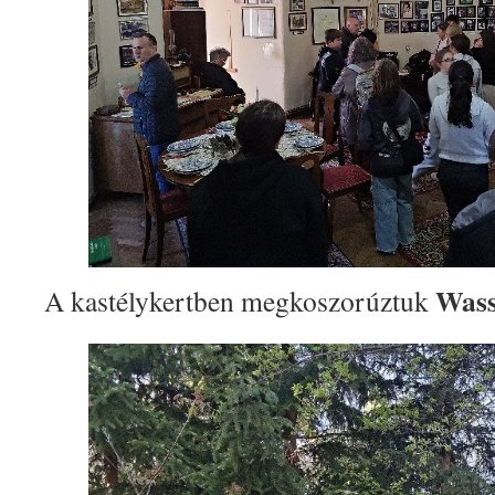
Wass 
A kastélykertben megkoszorúztuk