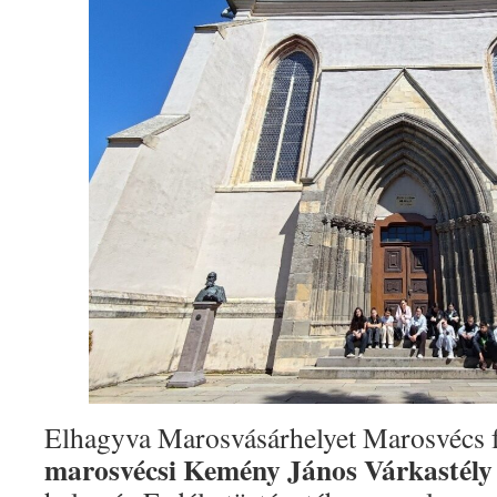
Elhagyva Marosvásárhelyet Marosvécs fe
marosvécsi Kemény János Várkastély