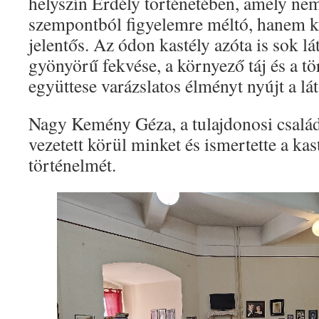
helyszín Erdély történetében, amely nem
szempontból figyelemre méltó, hanem ku
jelentős. Az ódon kastély azóta is sok l
gyönyörű fekvése, a környező táj és a t
együttese varázslatos élményt nyújt a lá
Nagy Kemény Géza, a tulajdonosi család
vezetett körül minket és ismertette a kas
történelmét.