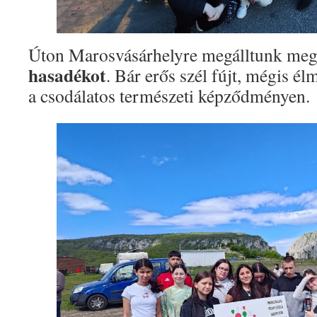
Úton Marosvásárhelyre megálltunk meg
hasadékot
. Bár erős szél fújt, mégis él
a csodálatos természeti képződményen.