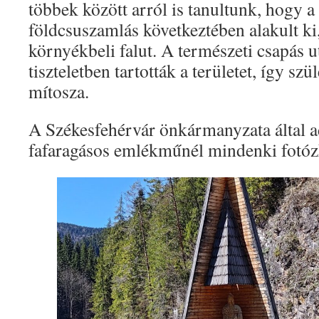
többek között arról is tanultunk, hogy 
földcsuszamlás következtében alakult ki,
környékbeli falut. A természeti csapás 
tiszteletben tartották a területet, így sz
mítosza.
A Székesfehérvár önkármanyzata által 
fafaragásos emlékműnél mindenki fotóz