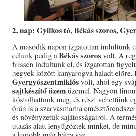
2. nap: Gyilkos tó, Békás szoros, Gye
A második napon izgatottan indultunk el
Békás szoros
célunk pedig a
volt. A reg
frissen indultunk el, és izgatottan figy
hegyek között kanyarogva haladt előre.
Gyergyószentmiklós
volt, ahol egy sv
sajtkészítő üzem
üzemel. Nagyon finom 
kóstolhattunk meg, és részt vehettünk 
órán is a szarvasmarha emésztőrendszeré
és növényzetük sajátosságairól. A termé
utazás alatt lenyűgöztek minket, de mi
a legjobb még hátra van.