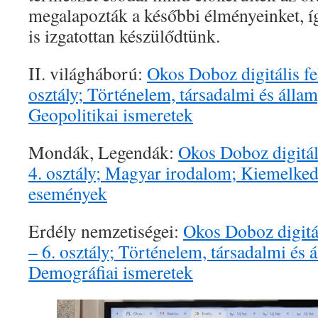
megalapozták a későbbi élményeinket, íg
is izgatottan készülődtünk.
II. világháború:
Okos Doboz digitális f
osztály; Történelem, társadalmi és álla
Geopolitikai ismeretek
Mondák, Legendák:
Okos Doboz digitál
4. osztály; Magyar irodalom; Kiemelked
események
Erdély nemzetiségei:
Okos Doboz digitá
– 6. osztály; Történelem, társadalmi és 
Demográfiai ismeretek