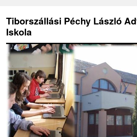
Kilépés
a
Tiborszállási Péchy László Ad
tartalomba
Iskola