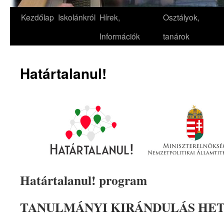
Kezdőlap
Iskolánkról
Hírek,
Osztályok,
Információk
tanárok
Határtalanul!
Határtalanul! program
TANULMÁNYI KIRÁNDULÁS HE