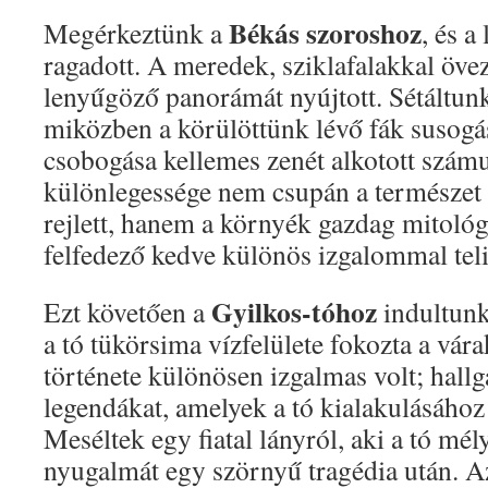
Békás szoroshoz
Megérkeztünk a
, és a
ragadott. A meredek, sziklafalakkal öve
lenyűgöző panorámát nyújtott. Sétáltunk
miközben a körülöttünk lévő fák susogás
csobogása kellemes zenét alkotott szám
különlegessége nem csupán a természet
rejlett, hanem a környék gazdag mitológ
felfedező kedve különös izgalommal teli
Gyilkos-tóhoz
Ezt követően a
indultunk
a tó tükörsima vízfelülete fokozta a vár
története különösen izgalmas volt; hallg
legendákat, amelyek a tó kialakulásához
Meséltek egy fiatal lányról, aki a tó mél
nyugalmát egy szörnyű tragédia után. A