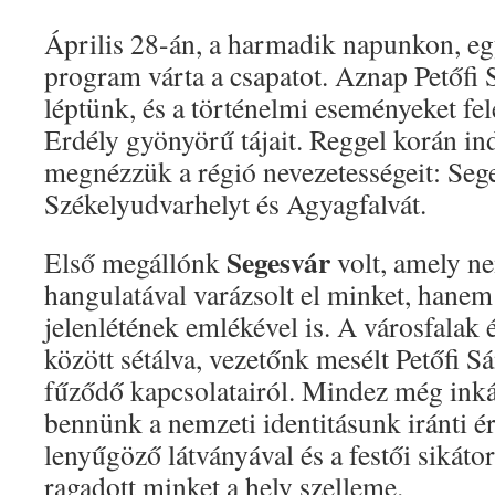
Április 28-án, a harmadik napunkon, e
program várta a csapatot. Aznap Petőf
léptünk, és a történelmi eseményeket fel
Erdély gyönyörű tájait. Reggel korán in
megnézzük a régió nevezetességeit: Seg
Székelyudvarhelyt és Agyagfalvát.
Segesvár
Első megállónk
volt, amely n
hangulatával varázsolt el minket, hanem
jelenlétének emlékével is. A városfalak 
között sétálva, vezetőnk mesélt Petőfi S
fűződő kapcsolatairól. Mindez még inká
bennünk a nemzeti identitásunk iránti ér
lenyűgöző látványával és a festői sikáto
ragadott minket a hely szelleme.