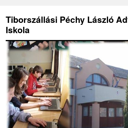
Kilépés
a
Tiborszállási Péchy László Ad
tartalomba
Iskola