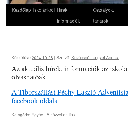
Kezdőlap
Iskolánkról
Hírek,
Osztályok,
Információk
tanárok
Közzétéve
2024-10-28
|
Szerző:
Kovácsné Lengyel Andrea
Az aktuális hírek, információk az iskol
olvashatóak.
A Tiborszállási Péchy László Adventista
facebook oldala
Kategória:
Egyéb
| A
közvetlen link
.